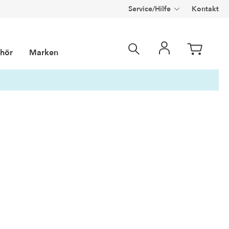
Service/Hilfe
Kontakt
hör
Marken
e Solarien
m® Marketing
m
Filterscheiben
Optisun