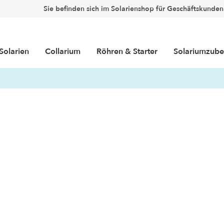
Sie befinden sich im Solarienshop für Geschäftskunden
Solarien
Collarium
Röhren & Starter
Solariumzube
Beschriftungen
Filtermatten
Schutzbrillen
Bodenmatten
imer
Hygienefolien
te
arter
Top Occasionen
Collarium® Röhren
Luxura
Brenner
Revidiert
Collariu
Collariu
Duftkonzept
(Hochdrucklampen)
(Facelift)