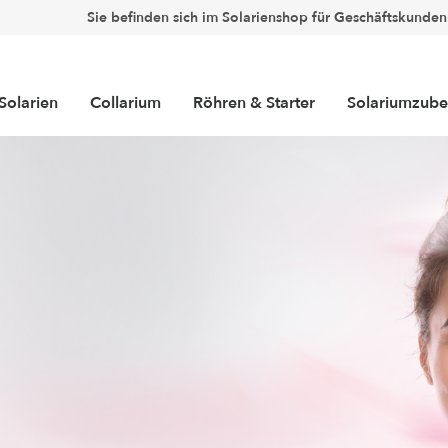
Sie befinden sich im Solarienshop für Geschäftskunden
Solarien
Collarium
Röhren & Starter
Solariumzube
Beschriftungen
Filtermatten
Schutzbrillen
Bodenmatten
imer
Hygienefolien
te
arter
Top Occasionen
Collarium® Röhren
Luxura
Brenner
Revidiert
Collariu
Collariu
Duftkonzept
(Hochdrucklampen)
(Facelift)