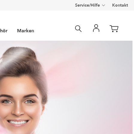
Service/Hilfe
Kontakt
hör
Marken
e Solarien
m® Marketing
m
Filterscheiben
Optisun