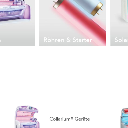
m
Röhren & Starter
Sola
Collarium® Geräte