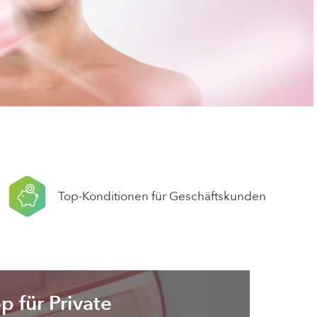
Desinfektionsreiniger speziell
für Solarien
Top-Konditionen für Geschäftskunden
p für Private