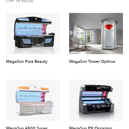
CHF 16’900.00
MegaSun Pure Beauty
MegaSun Tower Optima
MegaSun 4800 Super
MegaSun P9 Occasion