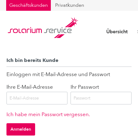
Geschäftskunden
Privatkunden
Übersicht
Ich bin bereits Kunde
Desinfektionsmittel
Einloggen mit E-Mail-Adresse und Passwort
Aroma und Aqua
Steuerung
Ihre E-Mail-Adresse
Ihr Passwort
Kopfpolster
Hygienepapier & E
megaSun
Solarium Röhren
Solarium Neugerä
Collarium® Geräte
Ergoline
St
Ich habe mein Passwort vergessen.
Kosmetik
Marketing
Anmelden