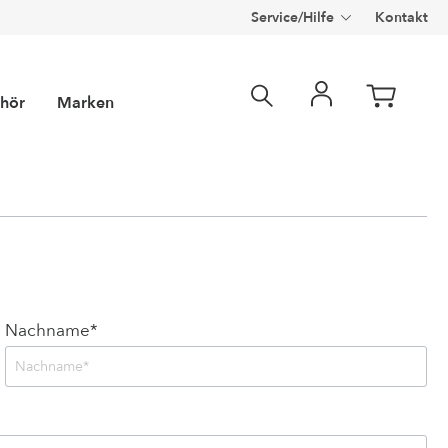
Service/Hilfe
Kontakt
hör
Marken
Nachname*
e Solarien
m® Marketing
m
Filterscheiben
Optisun