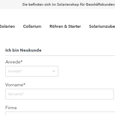
Sie befinden sich im Solarienshop für Geschäftskunden
Solarien
Collarium
Röhren & Starter
Solariumzube
Ich bin Neukunde
Beschriftungen
Anrede*
Filtermatten
Schutzbrillen
Bodenmatten
Vorname*
imer
Hygienefolien
te
arter
Top Occasionen
Collarium® Röhren
Luxura
Brenner
Revidiert
Collariu
Collariu
Duftkonzept
(Hochdrucklampen)
(Facelift)
Firma