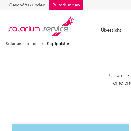
Geschäftskunden
Privatkunden
Übersicht
Solariumzubehör
Kopfpolster
Desinfektionsmittel
Filtermatten
Unsere So
Kopfpolster
eine en
Kosmetik
Optisun
Collarium® Neuge
Solarium Röhren
Ergoline
S