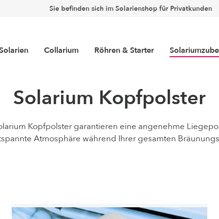
Sie befinden sich im Solarienshop für Privatkunden
Solarien
Collarium
Röhren & Starter
Solariumzube
Solarium Kopfpolster
Aroma und Aqua
Schutzbrillen
larium Kopfpolster garantieren eine angenehme Liegepo
Bodenmatten
tspannte Atmosphäre während Ihrer gesamten Bräunungs
Hygienepapier
räte
olarium Neugeräte
Collarium® Occasionen
Starter
Dr. Kern
Solarium Occasionen
Collariu
Brenner
Collariu
(Hochdr