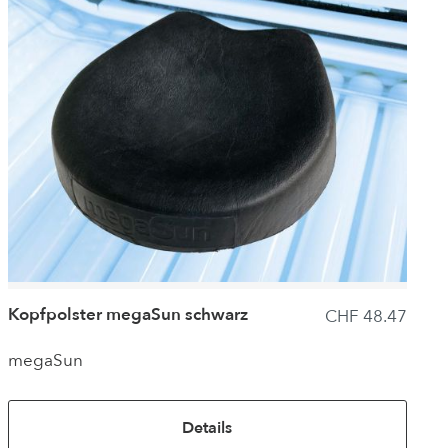
Desinfektionsreiniger für
Solarien
Kopfpolster megaSun schwarz
CHF 48.47
megaSun
Details