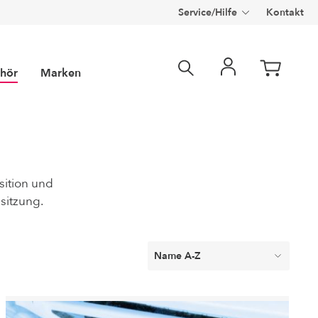
Service/Hilfe
Kontakt
hör
Marken
sition und
sitzung.
m® Röhren
m
Luxura
ucklampen)